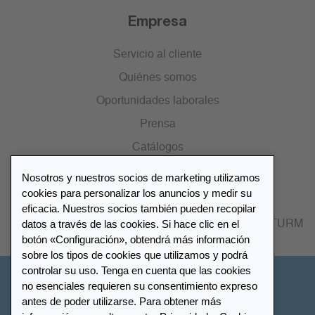
Empresa
Servicio al cliente
Quiénes somos
Oportunidades laborales
Prensa
Catálogos
Nosotros y nuestros socios de marketing utilizamos
Lista de distribuidores
cookies para personalizar los anuncios y medir su
eficacia. Nuestros socios también pueden recopilar
datos a través de las cookies. Si hace clic en el
Encuentre su distribuidor más cercano LEUCHTTURM
botón «Configuración», obtendrá más información
sobre los tipos de cookies que utilizamos y podrá
controlar su uso. Tenga en cuenta que las cookies
España
no esenciales requieren su consentimiento expreso
antes de poder utilizarse. Para obtener más