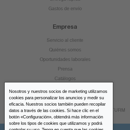
Gastos de envío
Empresa
Servicio al cliente
Quiénes somos
Oportunidades laborales
Prensa
Catálogos
Nosotros y nuestros socios de marketing utilizamos
Lista de distribuidores
cookies para personalizar los anuncios y medir su
eficacia. Nuestros socios también pueden recopilar
datos a través de las cookies. Si hace clic en el
Encuentre su distribuidor más cercano LEUCHTTURM
botón «Configuración», obtendrá más información
sobre los tipos de cookies que utilizamos y podrá
controlar su uso. Tenga en cuenta que las cookies