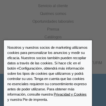
Servicio al cliente
Quiénes somos
Oportunidades laborales
Prensa
Catálogos
Nosotros y nuestros socios de marketing utilizamos
Lista de distribuidores
cookies para personalizar los anuncios y medir su
eficacia. Nuestros socios también pueden recopilar
datos a través de las cookies. Si hace clic en el
Encuentre su distribuidor más cercano LEUCHTTURM
botón «Configuración», obtendrá más información
sobre los tipos de cookies que utilizamos y podrá
controlar su uso. Tenga en cuenta que las cookies
España
no esenciales requieren su consentimiento expreso
antes de poder utilizarse. Para obtener más
información, consulte nuestra
Privacidad y Cookies
Configuración de cookies
Privacidad y Cookies
y nuestra Pie de imprenta.
Declaración de accesibilidad
Mapa del sitio