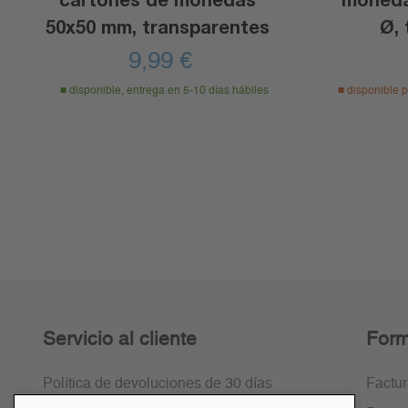
50x50 mm, transparentes
Ø,
9,99
€
disponible, entrega en 5-10 días hábiles
disponible p
Servicio al cliente
Form
Política de devoluciones de 30 días
Factu