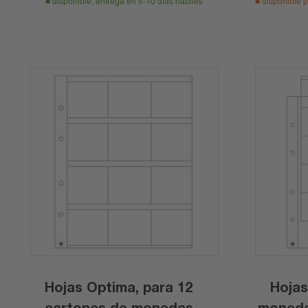
disponible, entrega en 5-10 días hábiles
disponible p
Hojas Optima, para 12
Hojas
cartones de monedas
monedas de hasta