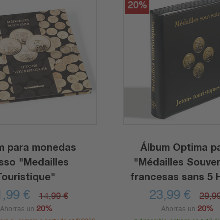
20%
m para monedas
Álbum Optima p
sso "Medailles
"Médailles Souven
Touristique"
francesas sans 5 
Optima
1,99
€
23,99
€
14,99 €
29,9
20%
20%
Ahorras un
Ahorras un