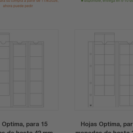
ara su compra a partir de 11/8/2026,
disponible, entrega en 5-10 dí
ahora puede pedir
 Optima, para 15
Hojas Optima, par
 42 mm
monedas de hasta 34 mm