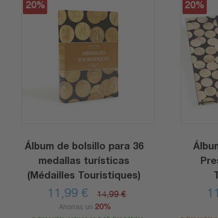
20%
20%
Álbum de bolsillo para 36
Álbu
medallas turísticas
Pre
(Médailles Touristiques)
11,99
€
1
14,99 €
20%
Ahorras un