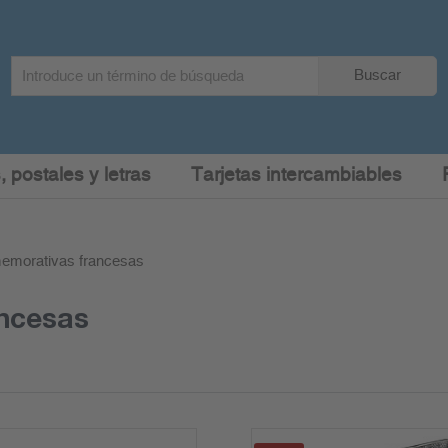
Search
Buscar
term
:
, postales y letras
Tarjetas intercambiables
morativas francesas
ncesas