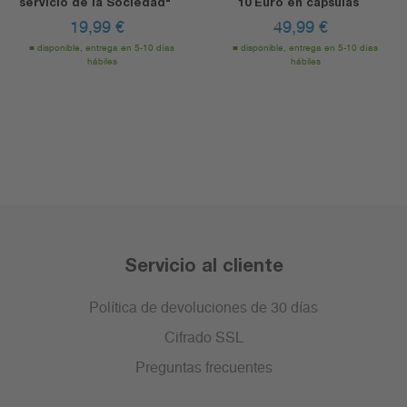
servicio de la Sociedad"
10 Euro en cápsulas
19,99
€
49,99
€
disponible, entrega en 5-10 días
disponible, entrega en 5-10 días
hábiles
hábiles
Servicio al cliente
Política de devoluciones de 30 días
Cifrado SSL
Preguntas frecuentes