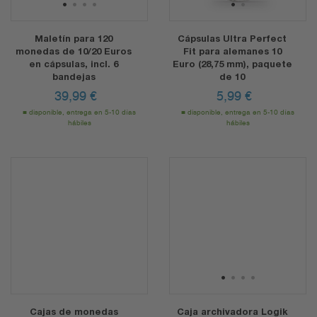
1
2
3
4
1
2
Maletín para 120
Cápsulas Ultra Perfect
monedas de 10/20 Euros
Fit para alemanes 10
en cápsulas, incl. 6
Euro (28,75 mm), paquete
bandejas
de 10
39,99
€
5,99
€
disponible, entrega en 5-10 días
disponible, entrega en 5-10 días
hábiles
hábiles
1
2
3
4
Cajas de monedas
Caja archivadora Logik