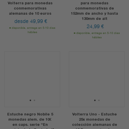
Volterra para monedas
para monedas
conmemorativas
conmemorativas de
alemanas de 10 euros
152mm de ancho y hasta
130mm de alt
desde
49,99
€
24,99
€
disponible, entrega en 5-10 días
hábiles
disponible, entrega en 5-10 días
hábiles
1
2
1
2
Estuche negro Nobile 5
Volterra Uno - Estuche
monedas alem. de 10€
25x monedas de
en caps. serie “En
colección alemanas de