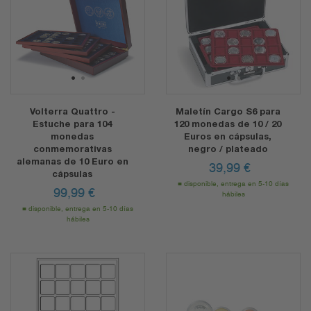
1
2
1
2
Volterra Quattro -
Maletín Cargo S6 para
Estuche para 104
120 monedas de 10 / 20
monedas
Euros en cápsulas,
conmemorativas
negro / plateado
alemanas de 10 Euro en
39,99
€
cápsulas
disponible, entrega en 5-10 días
99,99
€
hábiles
disponible, entrega en 5-10 días
hábiles