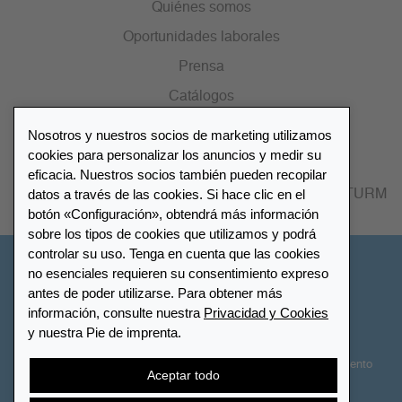
Quiénes somos
Oportunidades laborales
Prensa
Catálogos
Nosotros y nuestros socios de marketing utilizamos
Lista de distribuidores
cookies para personalizar los anuncios y medir su
eficacia. Nuestros socios también pueden recopilar
datos a través de las cookies. Si hace clic en el
Encuentre su distribuidor más cercano LEUCHTTURM
botón «Configuración», obtendrá más información
sobre los tipos de cookies que utilizamos y podrá
controlar su uso. Tenga en cuenta que las cookies
España
no esenciales requieren su consentimiento expreso
antes de poder utilizarse. Para obtener más
información, consulte nuestra
Privacidad y Cookies
Configuración de cookies
Privacidad y Cookies
y nuestra Pie de imprenta.
Declaración de accesibilidad
Mapa del sitio
Términos y Condiciones
Contactar
Derecho de desistimiento
Aceptar todo
Cancelar contrato