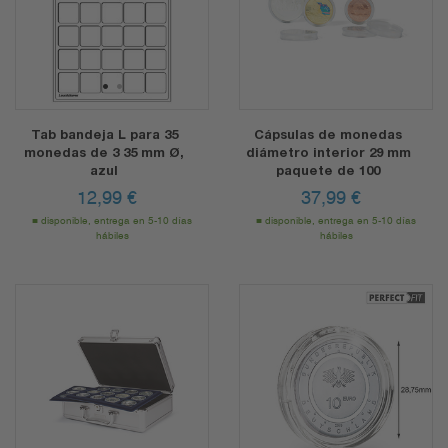
1
2
Tab bandeja L para 35
Cápsulas de monedas
monedas de 3 35 mm Ø,
diámetro interior 29 mm
azul
paquete de 100
12,99
€
37,99
€
disponible, entrega en 5-10 días
disponible, entrega en 5-10 días
hábiles
hábiles