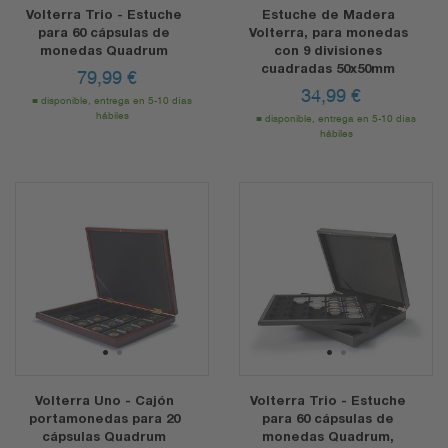
Volterra Trio - Estuche
Estuche de Madera
para 60 cápsulas de
Volterra, para monedas
monedas Quadrum
con 9 divisiones
cuadradas 50x50mm
79,99
€
34,99
€
disponible, entrega en 5-10 días
hábiles
disponible, entrega en 5-10 días
hábiles
1
2
1
2
Volterra Uno - Cajón
Volterra Trio - Estuche
portamonedas para 20
para 60 cápsulas de
cápsulas Quadrum
monedas Quadrum,