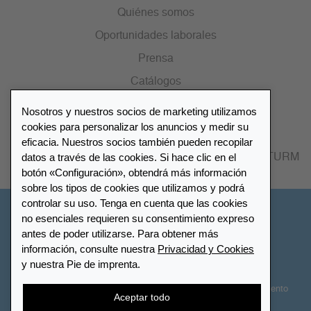
Quiénes somos
Oportunidades laborales
Prensa
Catálogos
Nosotros y nuestros socios de marketing utilizamos
Lista de distribuidores
cookies para personalizar los anuncios y medir su
eficacia. Nuestros socios también pueden recopilar
datos a través de las cookies. Si hace clic en el
Encuentre su distribuidor más cercano LEUCHTTURM
botón «Configuración», obtendrá más información
sobre los tipos de cookies que utilizamos y podrá
controlar su uso. Tenga en cuenta que las cookies
España
no esenciales requieren su consentimiento expreso
antes de poder utilizarse. Para obtener más
información, consulte nuestra
Privacidad y Cookies
Configuración de cookies
Privacidad y Cookies
y nuestra Pie de imprenta.
Declaración de accesibilidad
Mapa del sitio
Términos y Condiciones
Contactar
Derecho de desistimiento
Aceptar todo