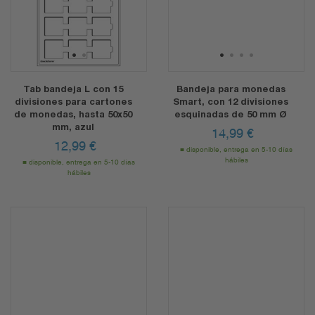
1
2
1
2
3
4
Tab bandeja L con 15
Bandeja para monedas
divisiones para cartones
Smart, con 12 divisiones
de monedas, hasta 50x50
esquinadas de 50 mm Ø
mm, azul
14,99
€
12,99
€
disponible, entrega en 5-10 días
hábiles
disponible, entrega en 5-10 días
hábiles