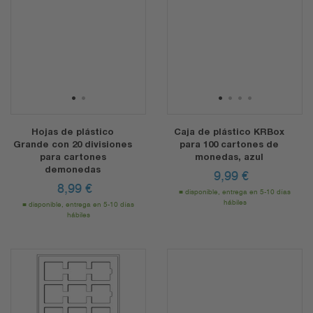
1
2
1
2
3
4
Hojas de plástico
Caja de plástico KRBox
Grande con 20 divisiones
para 100 cartones de
para cartones
monedas, azul
demonedas
9,99
€
8,99
€
disponible, entrega en 5-10 días
hábiles
disponible, entrega en 5-10 días
hábiles