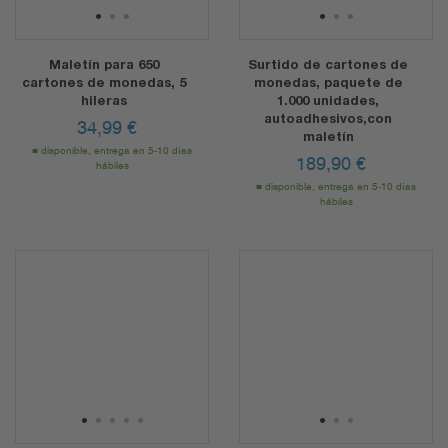
1
2
3
1
2
3
Maletín para 650
Surtido de cartones de
cartones de monedas, 5
monedas, paquete de
hileras
1.000 unidades,
autoadhesivos,con
34,99
€
maletín
disponible, entrega en 5-10 días
189,90
€
hábiles
disponible, entrega en 5-10 días
hábiles
1
2
3
4
5
1
2
3