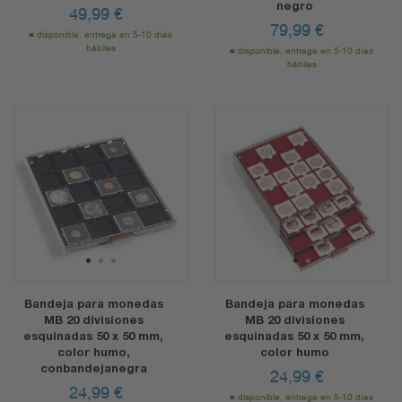
negro
49,99
€
79,99
€
disponible, entrega en 5-10 días
hábiles
disponible, entrega en 5-10 días
hábiles
1
2
3
1
2
Bandeja para monedas
Bandeja para monedas
MB 20 divisiones
MB 20 divisiones
esquinadas 50 x 50 mm,
esquinadas 50 x 50 mm,
color humo,
color humo
conbandejanegra
24,99
€
24,99
€
disponible, entrega en 5-10 días