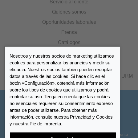
Servicio al cliente
Quiénes somos
Oportunidades laborales
Prensa
Catálogos
Nosotros y nuestros socios de marketing utilizamos
Lista de distribuidores
cookies para personalizar los anuncios y medir su
eficacia. Nuestros socios también pueden recopilar
datos a través de las cookies. Si hace clic en el
Encuentre su distribuidor más cercano LEUCHTTURM
botón «Configuración», obtendrá más información
sobre los tipos de cookies que utilizamos y podrá
controlar su uso. Tenga en cuenta que las cookies
España
no esenciales requieren su consentimiento expreso
antes de poder utilizarse. Para obtener más
información, consulte nuestra
Privacidad y Cookies
Configuración de cookies
Privacidad y Cookies
y nuestra Pie de imprenta.
Declaración de accesibilidad
Mapa del sitio
Términos y Condiciones
Contactar
Derecho de desistimiento