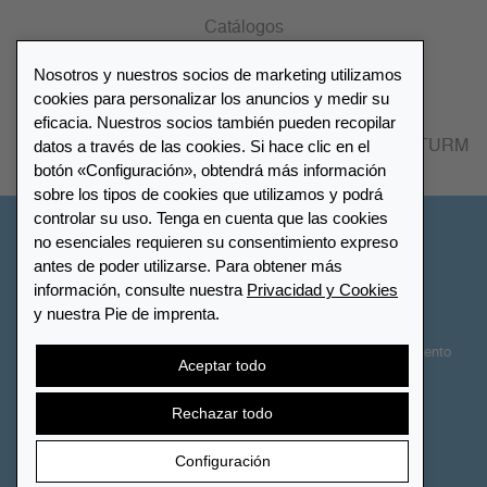
Catálogos
Nosotros y nuestros socios de marketing utilizamos
Lista de distribuidores
cookies para personalizar los anuncios y medir su
eficacia. Nuestros socios también pueden recopilar
datos a través de las cookies. Si hace clic en el
Encuentre su distribuidor más cercano LEUCHTTURM
botón «Configuración», obtendrá más información
sobre los tipos de cookies que utilizamos y podrá
controlar su uso. Tenga en cuenta que las cookies
España
no esenciales requieren su consentimiento expreso
antes de poder utilizarse. Para obtener más
información, consulte nuestra
Privacidad y Cookies
Configuración de cookies
Privacidad y Cookies
y nuestra Pie de imprenta.
Declaración de accesibilidad
Mapa del sitio
Términos y Condiciones
Contactar
Derecho de desistimiento
Aceptar todo
Cancelar contrato
Rechazar todo
Configuración
© 2026 LEUCHTTURM. Todos los derechos reservados