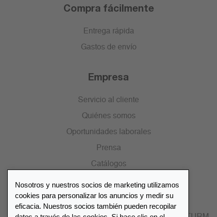
Compra fácilmente
Entrega rápida
Gastos de envío
Empresa
Servicio al cliente
Quiénes somos
Oportunidades laborales
Prensa
Catálogos
Nosotros y nuestros socios de marketing utilizamos
Lista de distribuidores
cookies para personalizar los anuncios y medir su
eficacia. Nuestros socios también pueden recopilar
datos a través de las cookies. Si hace clic en el
Encuentre su distribuidor más cercano LEUCHTTURM