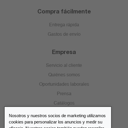
Compra fácilmente
Entrega rápida
Gastos de envío
Empresa
Servicio al cliente
Quiénes somos
Oportunidades laborales
Prensa
Catálogos
Nosotros y nuestros socios de marketing utilizamos
Lista de distribuidores
cookies para personalizar los anuncios y medir su