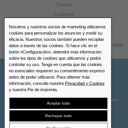
Prensa
Catálogos
Nosotros y nuestros socios de marketing utilizamos
Lista de distribuidores
cookies para personalizar los anuncios y medir su
eficacia. Nuestros socios también pueden recopilar
datos a través de las cookies. Si hace clic en el
Encuentre su distribuidor más cercano LEUCHTTURM
botón «Configuración», obtendrá más información
sobre los tipos de cookies que utilizamos y podrá
controlar su uso. Tenga en cuenta que las cookies
España
no esenciales requieren su consentimiento expreso
antes de poder utilizarse. Para obtener más
información, consulte nuestra
Privacidad y Cookies
Configuración de cookies
Privacidad y Cookies
y nuestra Pie de imprenta.
Declaración de accesibilidad
Mapa del sitio
Términos y Condiciones
Contactar
Derecho de desistimiento
Aceptar todo
Cancelar contrato
Rechazar todo