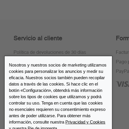
Servicio al cliente
Form
Política de devoluciones de 30 días
Factu
Cifrado SSL
Pago 
Nosotros y nuestros socios de marketing utilizamos
cookies para personalizar los anuncios y medir su
Preguntas frecuentes
PayPa
eficacia. Nuestros socios también pueden recopilar
datos a través de las cookies. Si hace clic en el
botón «Configuración», obtendrá más información
sobre los tipos de cookies que utilizamos y podrá
controlar su uso. Tenga en cuenta que las cookies
Lista de distribuidores
no esenciales requieren su consentimiento expreso
antes de poder utilizarse. Para obtener más
información, consulte nuestra
Privacidad y Cookies
Encuentre su distribuidor más
y nuestra Pie de imprenta.