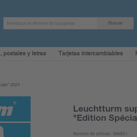
Search
Buscar
term
:
, postales y letras
Tarjetas intercambiables
iale" 2021
Leuchtturm su
"Edition Spécia
Número de artículo:
366821