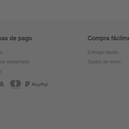
as de pago
Compra fácilm
ra
Entrega rápida
por adelantado
Gastos de envío
l