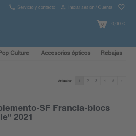
Servicio y contacto
Iniciar sesión / Cuenta
0,00 €
0
Pop Culture
Accesorios ópticos
Rebajas
1
2
3
4
5
»
Artículos:
plemento-SF Francia-blocs
le" 2021