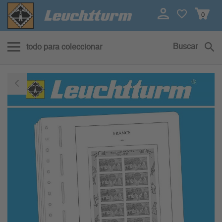
0
Buscar
todo para coleccionar