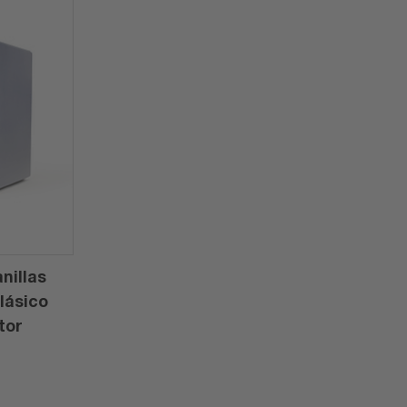
nillas
lásico
tor