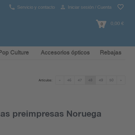
Servicio y contacto
Iniciar sesión / Cuenta
0,00 €
0
Pop Culture
Accesorios ópticos
Rebajas
«
46
47
48
49
50
»
Artículos:
jas preimpresas Noruega