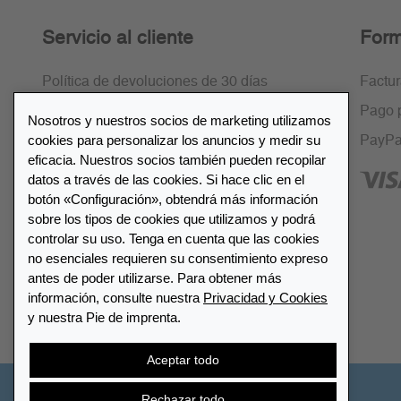
Servicio al cliente
Form
Política de devoluciones de 30 días
Factu
Cifrado SSL
Pago 
Nosotros y nuestros socios de marketing utilizamos
cookies para personalizar los anuncios y medir su
Preguntas frecuentes
PayPa
eficacia. Nuestros socios también pueden recopilar
datos a través de las cookies. Si hace clic en el
botón «Configuración», obtendrá más información
sobre los tipos de cookies que utilizamos y podrá
controlar su uso. Tenga en cuenta que las cookies
Lista de distribuidores
no esenciales requieren su consentimiento expreso
antes de poder utilizarse. Para obtener más
información, consulte nuestra
Privacidad y Cookies
Encuentre su distribuidor más
y nuestra Pie de imprenta.
cercano LEUCHTTURM
Aceptar todo
Rechazar todo