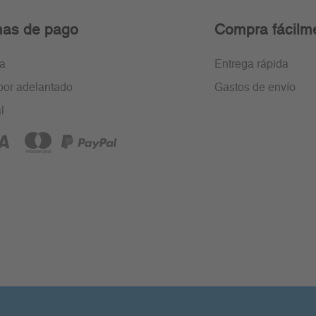
as de pago
Compra fácilm
ra
Entrega rápida
por adelantado
Gastos de envío
l