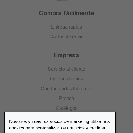
Compra fácilmente
Entrega rápida
Gastos de envío
Empresa
Servicio al cliente
Quiénes somos
Oportunidades laborales
Prensa
Catálogos
Nosotros y nuestros socios de marketing utilizamos
Lista de distribuidores
cookies para personalizar los anuncios y medir su