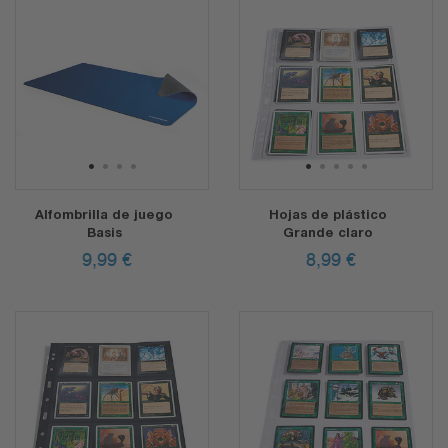
1
2
3
4
1
2
3
4
5
Alfombrilla de juego
Hojas de plástico
Basis
Grande claro
9,99
€
8,99
€