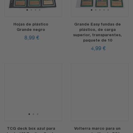
1
2
3
4
1
2
3
4
5
Hojas de plástico
Grande Easy fundas de
Grande negro
plástico, de carga
superior, transparentes,
8,99
€
paquete de 10
4,99
€
1
2
3
TCG deck box azul para
Volterra marco para un