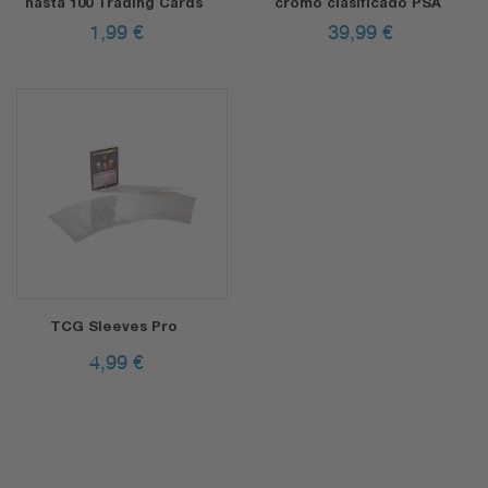
hasta 100 Trading Cards
cromo clasificado PSA
1,99
€
39,99
€
TCG Sleeves Pro
4,99
€