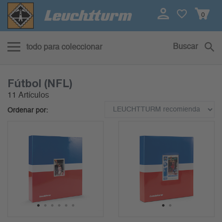
0
Buscar
todo para coleccionar
Fútbol (NFL)
11 Artículos
Ordenar por:
1
2
3
4
5
6
1
2