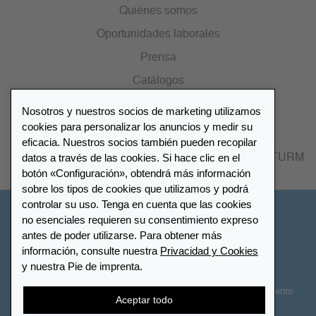
Quiénes somos
Oportunidades laborales
Prensa
Catálogos
Nosotros y nuestros socios de marketing utilizamos
Lista de distribuidores
cookies para personalizar los anuncios y medir su
eficacia. Nuestros socios también pueden recopilar
datos a través de las cookies. Si hace clic en el
Encuentre su distribuidor más cercano LEUCHTTURM
botón «Configuración», obtendrá más información
sobre los tipos de cookies que utilizamos y podrá
controlar su uso. Tenga en cuenta que las cookies
España
no esenciales requieren su consentimiento expreso
antes de poder utilizarse. Para obtener más
información, consulte nuestra
Privacidad y Cookies
Configuración de cookies
Privacidad y Cookies
y nuestra Pie de imprenta.
Declaración de accesibilidad
Mapa del sitio
Términos y Condiciones
Contactar
Derecho de desistimiento
Aceptar todo