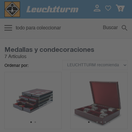
0
Buscar
todo para coleccionar
Medallas y condecoraciones
7 Artículos
Ordenar por:
1
2
1
2
3
4
5
6