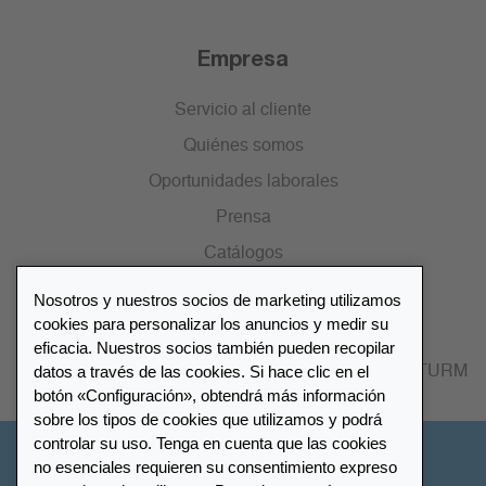
Empresa
Servicio al cliente
Quiénes somos
Oportunidades laborales
Prensa
Catálogos
Nosotros y nuestros socios de marketing utilizamos
Lista de distribuidores
cookies para personalizar los anuncios y medir su
eficacia. Nuestros socios también pueden recopilar
datos a través de las cookies. Si hace clic en el
Encuentre su distribuidor más cercano LEUCHTTURM
botón «Configuración», obtendrá más información
sobre los tipos de cookies que utilizamos y podrá
controlar su uso. Tenga en cuenta que las cookies
España
no esenciales requieren su consentimiento expreso