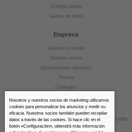
Entrega rápida
Gastos de envío
Empresa
Servicio al cliente
Quiénes somos
Oportunidades laborales
Prensa
Catálogos
Nosotros y nuestros socios de marketing utilizamos
Lista de distribuidores
cookies para personalizar los anuncios y medir su
eficacia. Nuestros socios también pueden recopilar
datos a través de las cookies. Si hace clic en el
Encuentre su distribuidor más cercano LEUCHTTURM
botón «Configuración», obtendrá más información