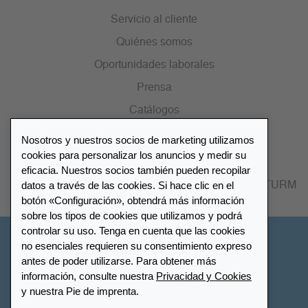
Servicio al cliente
Quiénes somos
Oportunidades laborales
Prensa
Catálogos
Nosotros y nuestros socios de marketing utilizamos
Lista de distribuidores
cookies para personalizar los anuncios y medir su
eficacia. Nuestros socios también pueden recopilar
datos a través de las cookies. Si hace clic en el
Encuentre su distribuidor más cercano LEUCHTTURM
botón «Configuración», obtendrá más información
sobre los tipos de cookies que utilizamos y podrá
controlar su uso. Tenga en cuenta que las cookies
España
no esenciales requieren su consentimiento expreso
antes de poder utilizarse. Para obtener más
información, consulte nuestra
Privacidad y Cookies
Configuración de cookies
Privacidad y Cookies
y nuestra Pie de imprenta.
Declaración de accesibilidad
Mapa del sitio