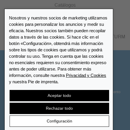
Catálogos
Nosotros y nuestros socios de marketing utilizamos
Lista de distribuidores
cookies para personalizar los anuncios y medir su
eficacia. Nuestros socios también pueden recopilar
datos a través de las cookies. Si hace clic en el
Encuentre su distribuidor más cercano LEUCHTTURM
botón «Configuración», obtendrá más información
sobre los tipos de cookies que utilizamos y podrá
controlar su uso. Tenga en cuenta que las cookies
España
no esenciales requieren su consentimiento expreso
antes de poder utilizarse. Para obtener más
información, consulte nuestra
Privacidad y Cookies
Configuración de cookies
Privacidad y Cookies
y nuestra Pie de imprenta.
Declaración de accesibilidad
Mapa del sitio
Términos y Condiciones
Contactar
Derecho de desistimiento
Aceptar todo
Cancelar contrato
Rechazar todo
Configuración
© 2026 LEUCHTTURM. Todos los derechos reservados