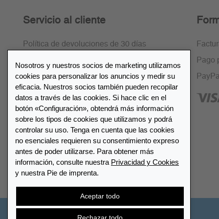
Servicio al cliente
Form
Política de devoluciones de 30 días
Factu
Cifrado SSL
Pago 
Nosotros y nuestros socios de marketing utilizamos
cookies para personalizar los anuncios y medir su
Preguntas frecuentes
PayPa
eficacia. Nuestros socios también pueden recopilar
datos a través de las cookies. Si hace clic en el
botón «Configuración», obtendrá más información
sobre los tipos de cookies que utilizamos y podrá
controlar su uso. Tenga en cuenta que las cookies
Lista de distribuidores
no esenciales requieren su consentimiento expreso
antes de poder utilizarse. Para obtener más
información, consulte nuestra
Privacidad y Cookies
Encuentre su distribuidor más
y nuestra Pie de imprenta.
cercano LEUCHTTURM
Aceptar todo
Rechazar todo