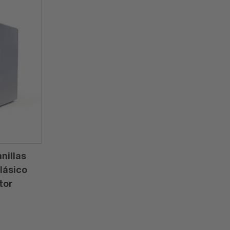
nillas
lásico
tor