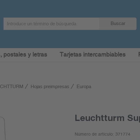
Search
Buscar
term
:
, postales y letras
Tarjetas intercambiables
EUCHTTURM
Hojas preimpresas
Europa
Leuchtturm Su
Número de artículo:
371774