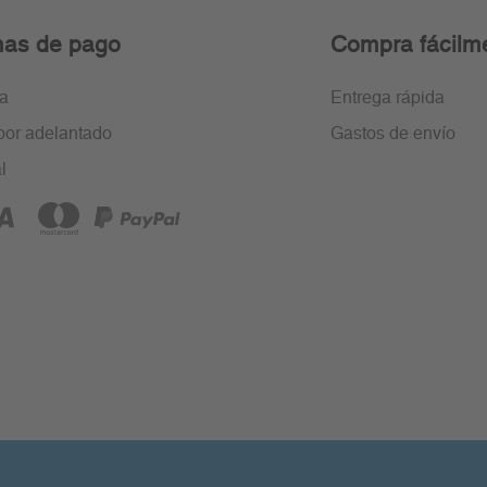
as de pago
Compra fácilm
ra
Entrega rápida
por adelantado
Gastos de envío
l