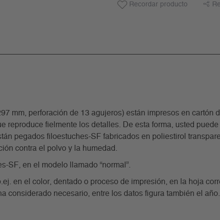
Recordar producto
Re
m, perforación de 13 agujeros) están impresos en cartón de 
e reproduce fielmente los detalles. De esta forma, usted puede 
án pegados filoestuches-SF fabricados en poliestirol transparente
ción contra el polvo y la humedad.
es-SF, en el modelo llamado “normal”.
p.ej. en el color, dentado o proceso de impresión, en la hoja co
ha considerado necesario, entre los datos figura también el año