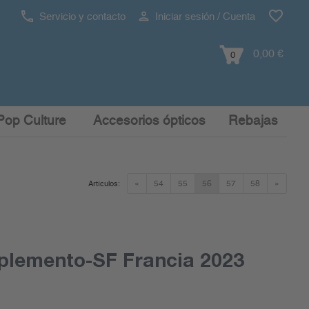
Servicio y contacto
Iniciar sesión / Cuenta
0,00 €
0
Pop Culture
Accesorios ópticos
Rebajas
«
54
55
56
57
58
»
Artículos:
plemento-SF Francia 2023