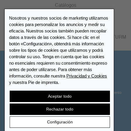
Catálogos
Nosotros y nuestros socios de marketing utilizamos
Lista de distribuidores
cookies para personalizar los anuncios y medir su
eficacia. Nuestros socios también pueden recopilar
datos a través de las cookies. Si hace clic en el
Encuentre su distribuidor más cercano LEUCHTTURM
botón «Configuración», obtendrá más información
sobre los tipos de cookies que utilizamos y podrá
controlar su uso. Tenga en cuenta que las cookies
España
no esenciales requieren su consentimiento expreso
antes de poder utilizarse. Para obtener más
información, consulte nuestra
Privacidad y Cookies
Configuración de cookies
Privacidad y Cookies
y nuestra Pie de imprenta.
Declaración de accesibilidad
Mapa del sitio
Términos y Condiciones
Contactar
Derecho de desistimiento
Aceptar todo
Cancelar contrato
Rechazar todo
Configuración
© 2026 LEUCHTTURM. Todos los derechos reservados