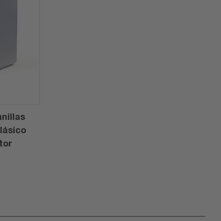
nillas
lásico
tor