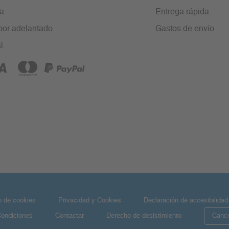
ra
Entrega rápida
por adelantado
Gastos de envío
l
n de cookies
Privacidad y Cookies
Declaración de accesibilidad
Condiciones
Contactar
Derecho de desistimiento
Cance