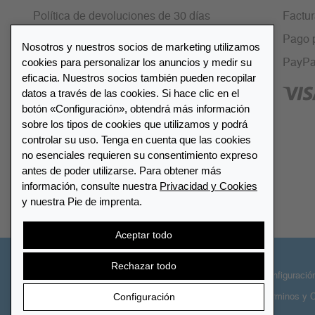
Política de devoluciones de 30 días
Factu
Cifrado SSL
Pago 
Nosotros y nuestros socios de marketing utilizamos
cookies para personalizar los anuncios y medir su
Preguntas frecuentes
PayPa
eficacia. Nuestros socios también pueden recopilar
datos a través de las cookies. Si hace clic en el
botón «Configuración», obtendrá más información
sobre los tipos de cookies que utilizamos y podrá
controlar su uso. Tenga en cuenta que las cookies
Lista de distribuidores
no esenciales requieren su consentimiento expreso
antes de poder utilizarse. Para obtener más
información, consulte nuestra
Privacidad y Cookies
Encuentre su distribuidor más
y nuestra Pie de imprenta.
cercano LEUCHTTURM
Aceptar todo
Rechazar todo
© 2026 LEUCHTTURM. Todos los derechos
Configuració
Configuración
reservados
Términos y 