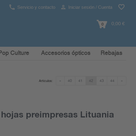
Servicio y contacto
Iniciar sesión / Cuenta
0,00 €
0
Pop Culture
Accesorios ópticos
Rebajas
«
40
41
42
43
44
»
Artículos:
hojas preimpresas Lituania