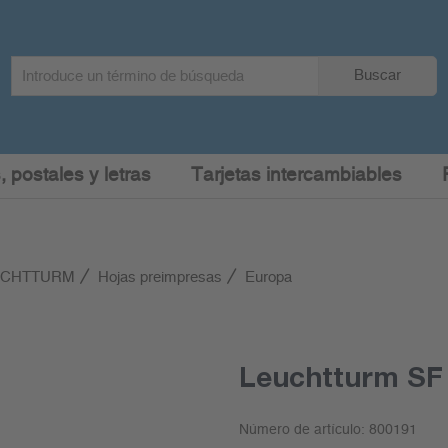
Search
Buscar
term
:
, postales y letras
Tarjetas intercambiables
EUCHTTURM
Hojas preimpresas
Europa
Leuchtturm SF 
Número de artículo:
800191