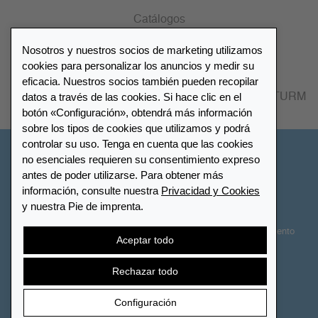
Catálogos
Nosotros y nuestros socios de marketing utilizamos
Lista de distribuidores
cookies para personalizar los anuncios y medir su
eficacia. Nuestros socios también pueden recopilar
datos a través de las cookies. Si hace clic en el
Encuentre su distribuidor más cercano LEUCHTTURM
botón «Configuración», obtendrá más información
sobre los tipos de cookies que utilizamos y podrá
controlar su uso. Tenga en cuenta que las cookies
España
no esenciales requieren su consentimiento expreso
antes de poder utilizarse. Para obtener más
información, consulte nuestra
Privacidad y Cookies
Configuración de cookies
Privacidad y Cookies
y nuestra Pie de imprenta.
Declaración de accesibilidad
Mapa del sitio
Términos y Condiciones
Contactar
Derecho de desistimiento
Aceptar todo
Cancelar contrato
Rechazar todo
Configuración
© 2026 LEUCHTTURM. Todos los derechos reservados