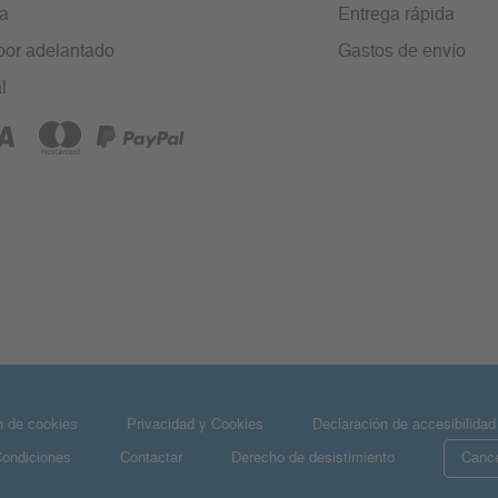
ra
Entrega rápida
por adelantado
Gastos de envío
l
n de cookies
Privacidad y Cookies
Declaración de accesibilidad
Condiciones
Contactar
Derecho de desistimiento
Cance