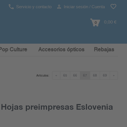
Servicio y contacto
Iniciar sesión / Cuenta
0,00 €
0
Pop Culture
Accesorios ópticos
Rebajas
«
65
66
67
68
69
»
Artículos:
Hojas preimpresas Eslovenia