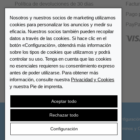
Política de devoluciones de 30 días
Factu
Cifrado SSL
Pago 
Nosotros y nuestros socios de marketing utilizamos
cookies para personalizar los anuncios y medir su
Preguntas frecuentes
PayPa
eficacia. Nuestros socios también pueden recopilar
datos a través de las cookies. Si hace clic en el
botón «Configuración», obtendrá más información
sobre los tipos de cookies que utilizamos y podrá
controlar su uso. Tenga en cuenta que las cookies
Lista de distribuidores
no esenciales requieren su consentimiento expreso
antes de poder utilizarse. Para obtener más
información, consulte nuestra
Privacidad y Cookies
Encuentre su distribuidor más
y nuestra Pie de imprenta.
cercano LEUCHTTURM
Aceptar todo
Rechazar todo
© 2026 LEUCHTTURM. Todos los derechos
Configuració
Configuración
reservados
Términos y 