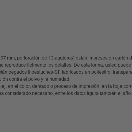
m, perforación de 13 agujeros) están impresos en cartón de 
e reproduce fielmente los detalles. De esta forma, usted puede 
án pegados filoestuches-SF fabricados en poliestirol transparente
ción contra el polvo y la humedad.
p.ej. en el color, dentado o proceso de impresión, en la hoja co
ha considerado necesario, entre los datos figura también el año