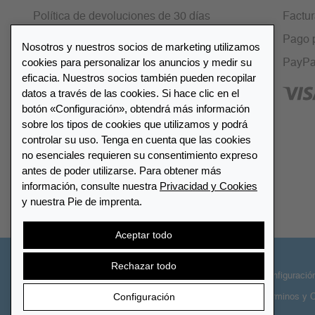
Política de devoluciones de 30 días
Factu
Cifrado SSL
Pago 
Nosotros y nuestros socios de marketing utilizamos
cookies para personalizar los anuncios y medir su
Preguntas frecuentes
PayPa
eficacia. Nuestros socios también pueden recopilar
datos a través de las cookies. Si hace clic en el
botón «Configuración», obtendrá más información
sobre los tipos de cookies que utilizamos y podrá
controlar su uso. Tenga en cuenta que las cookies
Lista de distribuidores
no esenciales requieren su consentimiento expreso
antes de poder utilizarse. Para obtener más
información, consulte nuestra
Privacidad y Cookies
Encuentre su distribuidor más
y nuestra Pie de imprenta.
cercano LEUCHTTURM
Aceptar todo
Rechazar todo
© 2026 LEUCHTTURM. Todos los derechos
Configuració
Configuración
reservados
Términos y 