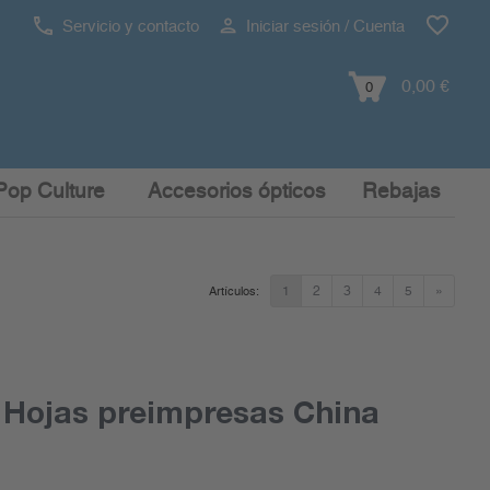
Servicio y contacto
Iniciar sesión / Cuenta
0,00 €
0
Pop Culture
Accesorios ópticos
Rebajas
1
2
3
4
5
»
Artículos:
 Hojas preimpresas China