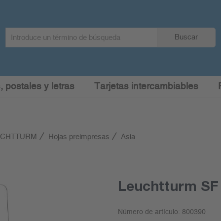
Search
Buscar
term
:
, postales y letras
Tarjetas intercambiables
EUCHTTURM
Hojas preimpresas
Asia
Leuchtturm SF
Número de artículo:
800390