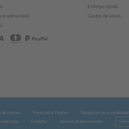
ra
Entrega rápida
por adelantado
Gastos de envío
l
n de cookies
Privacidad y Cookies
Declaración de accesibilidad
Condiciones
Contactar
Derecho de desistimiento
Cance