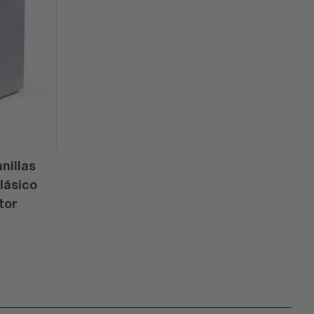
nillas
lásico
tor