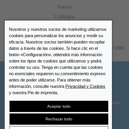
Prensa
Catálogos
Nosotros y nuestros socios de marketing utilizamos
Lista de distribuidores
cookies para personalizar los anuncios y medir su
eficacia. Nuestros socios también pueden recopilar
datos a través de las cookies. Si hace clic en el
Encuentre su distribuidor más cercano LEUCHTTURM
botón «Configuración», obtendrá más información
sobre los tipos de cookies que utilizamos y podrá
controlar su uso. Tenga en cuenta que las cookies
España
no esenciales requieren su consentimiento expreso
antes de poder utilizarse. Para obtener más
información, consulte nuestra
Privacidad y Cookies
Configuración de cookies
Privacidad y Cookies
y nuestra Pie de imprenta.
Declaración de accesibilidad
Mapa del sitio
Términos y Condiciones
Contactar
Derecho de desistimiento
Aceptar todo
Cancelar contrato
Rechazar todo