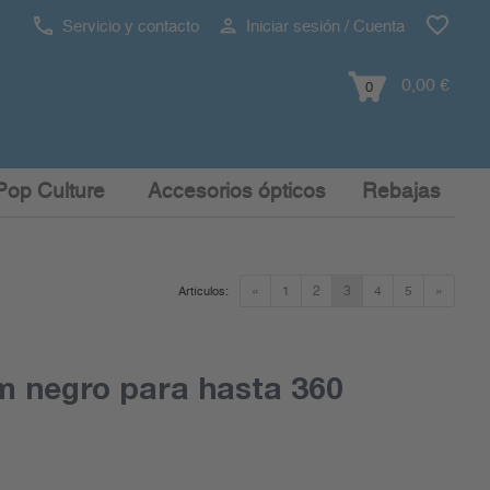
Servicio y contacto
Iniciar sesión / Cuenta
0,00 €
0
Pop Culture
Accesorios ópticos
Rebajas
«
1
2
3
4
5
»
Artículos:
m negro para hasta 360