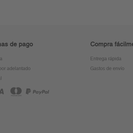
as de pago
Compra fácilm
ra
Entrega rápida
por adelantado
Gastos de envío
l