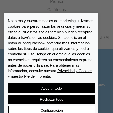
Prensa
Catálogos
Nosotros y nuestros socios de marketing utilizamos
Lista de distribuidores
cookies para personalizar los anuncios y medir su
eficacia. Nuestros socios también pueden recopilar
datos a través de las cookies. Si hace clic en el
Encuentre su distribuidor más cercano LEUCHTTURM
botón «Configuración», obtendrá más información
sobre los tipos de cookies que utilizamos y podrá
controlar su uso. Tenga en cuenta que las cookies
España
no esenciales requieren su consentimiento expreso
antes de poder utilizarse. Para obtener más
información, consulte nuestra
Privacidad y Cookies
Configuración de cookies
Privacidad y Cookies
y nuestra Pie de imprenta.
Declaración de accesibilidad
Mapa del sitio
Términos y Condiciones
Contactar
Derecho de desistimiento
Aceptar todo
Cancelar contrato
Rechazar todo
Configuración
© 2026 LEUCHTTURM. Todos los derechos reservados