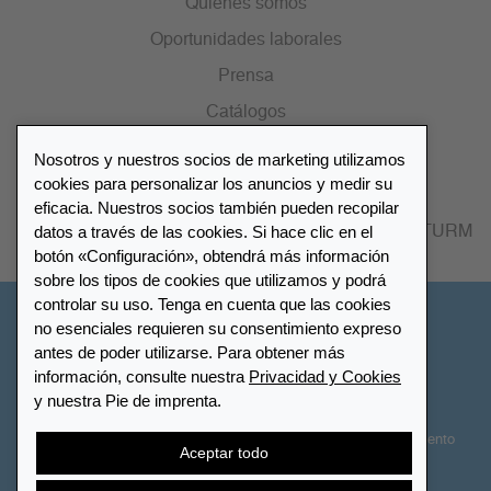
Quiénes somos
Oportunidades laborales
Prensa
Catálogos
Nosotros y nuestros socios de marketing utilizamos
Lista de distribuidores
cookies para personalizar los anuncios y medir su
eficacia. Nuestros socios también pueden recopilar
datos a través de las cookies. Si hace clic en el
Encuentre su distribuidor más cercano LEUCHTTURM
botón «Configuración», obtendrá más información
sobre los tipos de cookies que utilizamos y podrá
controlar su uso. Tenga en cuenta que las cookies
España
no esenciales requieren su consentimiento expreso
antes de poder utilizarse. Para obtener más
información, consulte nuestra
Privacidad y Cookies
Configuración de cookies
Privacidad y Cookies
y nuestra Pie de imprenta.
Declaración de accesibilidad
Mapa del sitio
Términos y Condiciones
Contactar
Derecho de desistimiento
Aceptar todo
Cancelar contrato