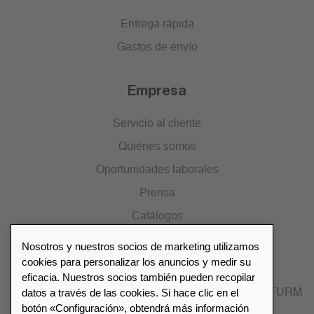
Entrega rápida
Gastos de envío
Empresa
Servicio al cliente
Quiénes somos
Oportunidades laborales
Prensa
Catálogos
Nosotros y nuestros socios de marketing utilizamos
Lista de distribuidores
cookies para personalizar los anuncios y medir su
eficacia. Nuestros socios también pueden recopilar
datos a través de las cookies. Si hace clic en el
Encuentre su distribuidor más cercano LEUCHTTURM
botón «Configuración», obtendrá más información