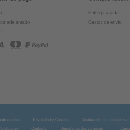
ra
Entrega rápida
por adelantado
Gastos de envío
l
n de cookies
Privacidad y Cookies
Declaración de accesibilidad
Condiciones
Contactar
Derecho de desistimiento
Cance