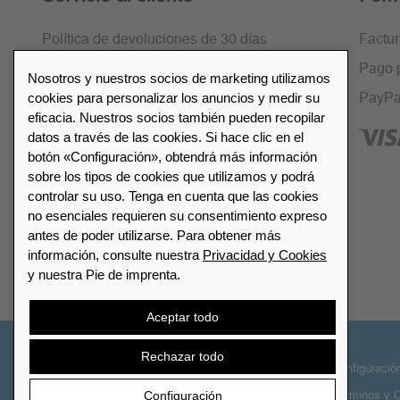
Política de devoluciones de 30 días
Factu
Cifrado SSL
Pago 
Nosotros y nuestros socios de marketing utilizamos
cookies para personalizar los anuncios y medir su
Preguntas frecuentes
PayPa
eficacia. Nuestros socios también pueden recopilar
datos a través de las cookies. Si hace clic en el
botón «Configuración», obtendrá más información
sobre los tipos de cookies que utilizamos y podrá
controlar su uso. Tenga en cuenta que las cookies
Lista de distribuidores
no esenciales requieren su consentimiento expreso
antes de poder utilizarse. Para obtener más
información, consulte nuestra
Privacidad y Cookies
Encuentre su distribuidor más
y nuestra Pie de imprenta.
cercano LEUCHTTURM
Aceptar todo
Rechazar todo
© 2026 LEUCHTTURM. Todos los derechos
Configuració
Configuración
reservados
Términos y 