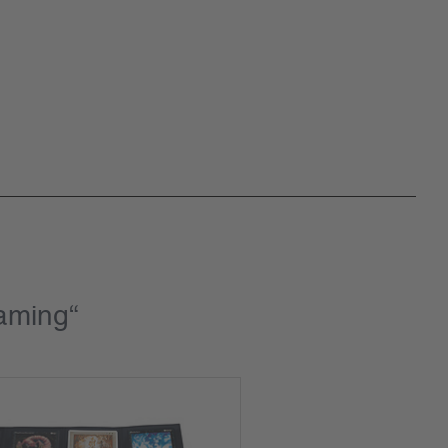
aming“