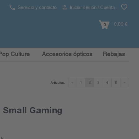
Servicio y contacto
Iniciar sesión / Cuenta
0,00 €
0
Pop Culture
Accesorios ópticos
Rebajas
«
1
2
3
4
5
»
Artículos:
 Small Gaming