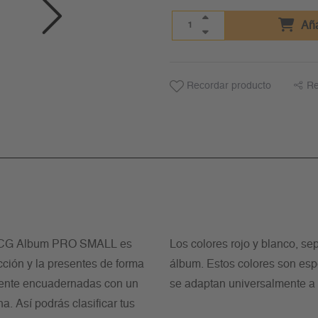
Aña
Recordar producto
Re
l TCG Album PRO SMALL es
Los colores rojo y blanco, se
cción y la presentes de forma
álbum. Estos colores son es
emente encuadernadas con un
se adaptan universalmente a c
. Así podrás clasificar tus