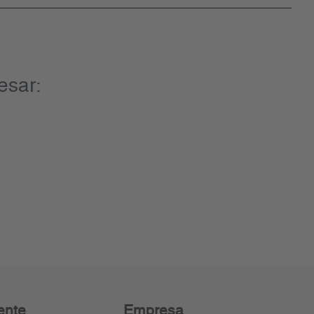
esar:
ente
Empresa