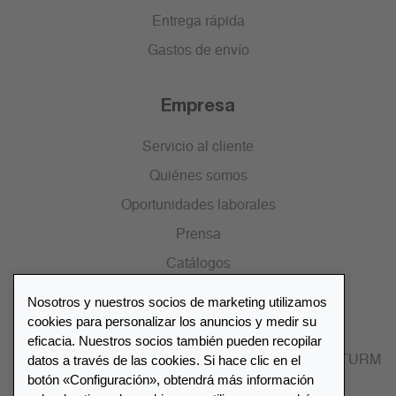
Entrega rápida
Gastos de envío
Empresa
Servicio al cliente
Quiénes somos
Oportunidades laborales
Prensa
Catálogos
Nosotros y nuestros socios de marketing utilizamos
Lista de distribuidores
cookies para personalizar los anuncios y medir su
eficacia. Nuestros socios también pueden recopilar
datos a través de las cookies. Si hace clic en el
Encuentre su distribuidor más cercano LEUCHTTURM
botón «Configuración», obtendrá más información