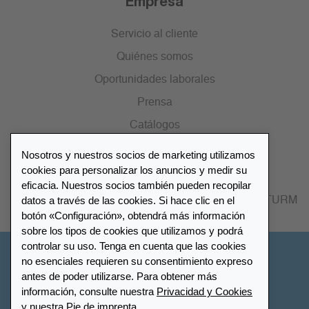
Empresa
Servicio al cliente
Quiénes somos
Oportunidades laborales
Prensa
Catálogos
Nosotros y nuestros socios de marketing utilizamos
Lista de distribuidores
cookies para personalizar los anuncios y medir su
eficacia. Nuestros socios también pueden recopilar
datos a través de las cookies. Si hace clic en el
Encuentre su distribuidor más cercano LEUCHTTURM
botón «Configuración», obtendrá más información
sobre los tipos de cookies que utilizamos y podrá
controlar su uso. Tenga en cuenta que las cookies
España
no esenciales requieren su consentimiento expreso
antes de poder utilizarse. Para obtener más
información, consulte nuestra
Privacidad y Cookies
Configuración de cookies
Privacidad y Cookies
y nuestra Pie de imprenta.