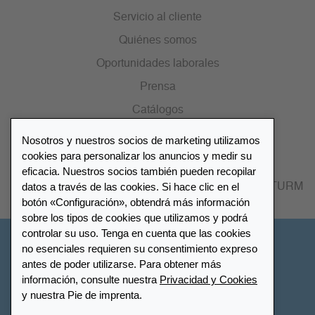
Servicio al cliente
Quiénes somos
Oportunidades laborales
Prensa
Catálogos
Nosotros y nuestros socios de marketing utilizamos
Lista de distribuidores
cookies para personalizar los anuncios y medir su
eficacia. Nuestros socios también pueden recopilar
datos a través de las cookies. Si hace clic en el
Encuentre su distribuidor más cercano LEUCHTTURM
botón «Configuración», obtendrá más información
sobre los tipos de cookies que utilizamos y podrá
controlar su uso. Tenga en cuenta que las cookies
España
no esenciales requieren su consentimiento expreso
antes de poder utilizarse. Para obtener más
información, consulte nuestra
Privacidad y Cookies
Configuración de cookies
Privacidad y Cookies
y nuestra Pie de imprenta.
Declaración de accesibilidad
Mapa del sitio