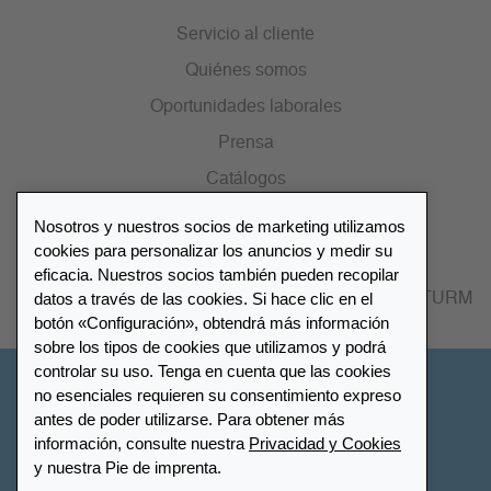
Servicio al cliente
Quiénes somos
Oportunidades laborales
Prensa
Catálogos
Nosotros y nuestros socios de marketing utilizamos
Lista de distribuidores
cookies para personalizar los anuncios y medir su
eficacia. Nuestros socios también pueden recopilar
datos a través de las cookies. Si hace clic en el
Encuentre su distribuidor más cercano LEUCHTTURM
botón «Configuración», obtendrá más información
sobre los tipos de cookies que utilizamos y podrá
controlar su uso. Tenga en cuenta que las cookies
España
no esenciales requieren su consentimiento expreso
antes de poder utilizarse. Para obtener más
información, consulte nuestra
Privacidad y Cookies
Configuración de cookies
Privacidad y Cookies
y nuestra Pie de imprenta.
Declaración de accesibilidad
Mapa del sitio