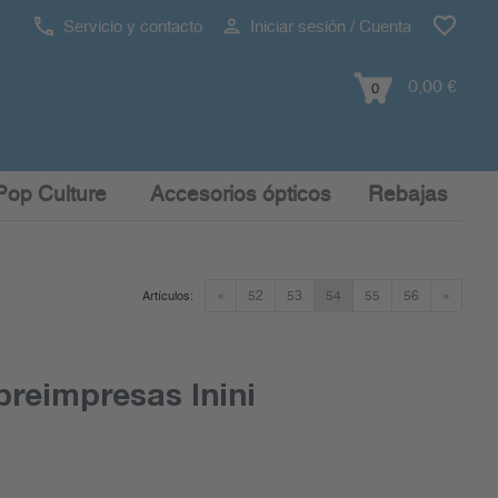
Servicio y contacto
Iniciar sesión / Cuenta
0,00 €
0
Pop Culture
Accesorios ópticos
Rebajas
«
52
53
54
55
56
»
Artículos:
reimpresas Inini