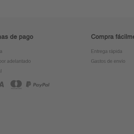
as de pago
Compra fácilm
ra
Entrega rápida
por adelantado
Gastos de envío
l