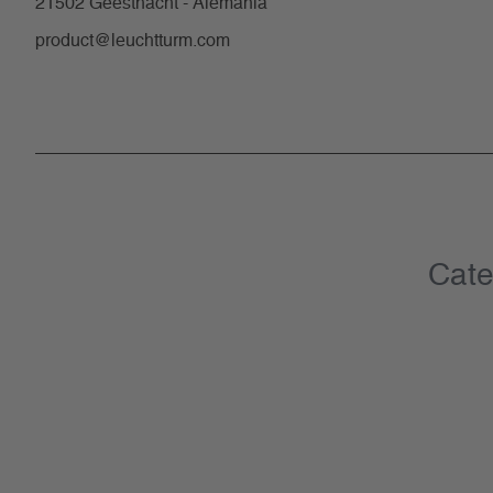
21502 Geesthacht - Alemania
product@leuchtturm.com
Cate