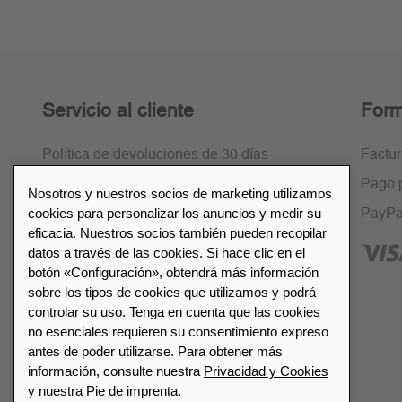
Servicio al cliente
Form
Política de devoluciones de 30 días
Factu
Cifrado SSL
Pago 
Nosotros y nuestros socios de marketing utilizamos
cookies para personalizar los anuncios y medir su
Preguntas frecuentes
PayPa
eficacia. Nuestros socios también pueden recopilar
datos a través de las cookies. Si hace clic en el
botón «Configuración», obtendrá más información
sobre los tipos de cookies que utilizamos y podrá
controlar su uso. Tenga en cuenta que las cookies
Lista de distribuidores
no esenciales requieren su consentimiento expreso
antes de poder utilizarse. Para obtener más
información, consulte nuestra
Privacidad y Cookies
Encuentre su distribuidor más
y nuestra Pie de imprenta.
cercano LEUCHTTURM