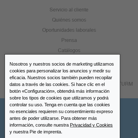
Servicio al cliente
Quiénes somos
Oportunidades laborales
Prensa
Catálogos
Nosotros y nuestros socios de marketing utilizamos
Lista de distribuidores
cookies para personalizar los anuncios y medir su
eficacia. Nuestros socios también pueden recopilar
datos a través de las cookies. Si hace clic en el
Encuentre su distribuidor más cercano LEUCHTTURM
botón «Configuración», obtendrá más información
sobre los tipos de cookies que utilizamos y podrá
controlar su uso. Tenga en cuenta que las cookies
España
no esenciales requieren su consentimiento expreso
antes de poder utilizarse. Para obtener más
información, consulte nuestra
Privacidad y Cookies
Configuración de cookies
Privacidad y Cookies
y nuestra Pie de imprenta.
Declaración de accesibilidad
Mapa del sitio