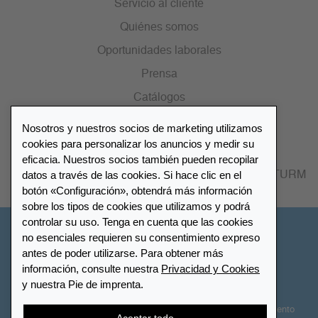
Servicio al cliente
Quiénes somos
Oportunidades laborales
Prensa
Catálogos
Nosotros y nuestros socios de marketing utilizamos
Lista de distribuidores
cookies para personalizar los anuncios y medir su
eficacia. Nuestros socios también pueden recopilar
datos a través de las cookies. Si hace clic en el
Encuentre su distribuidor más cercano LEUCHTTURM
botón «Configuración», obtendrá más información
sobre los tipos de cookies que utilizamos y podrá
controlar su uso. Tenga en cuenta que las cookies
España
no esenciales requieren su consentimiento expreso
antes de poder utilizarse. Para obtener más
información, consulte nuestra
Privacidad y Cookies
Configuración de cookies
Privacidad y Cookies
y nuestra Pie de imprenta.
Declaración de accesibilidad
Mapa del sitio
Términos y Condiciones
Contactar
Derecho de desistimiento