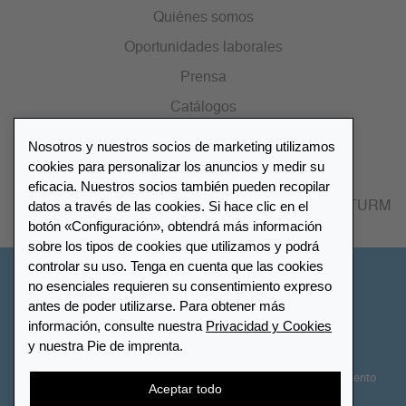
Quiénes somos
Oportunidades laborales
Prensa
Catálogos
Nosotros y nuestros socios de marketing utilizamos
Lista de distribuidores
cookies para personalizar los anuncios y medir su
eficacia. Nuestros socios también pueden recopilar
datos a través de las cookies. Si hace clic en el
Encuentre su distribuidor más cercano LEUCHTTURM
botón «Configuración», obtendrá más información
sobre los tipos de cookies que utilizamos y podrá
controlar su uso. Tenga en cuenta que las cookies
España
no esenciales requieren su consentimiento expreso
antes de poder utilizarse. Para obtener más
información, consulte nuestra
Privacidad y Cookies
Configuración de cookies
Privacidad y Cookies
y nuestra Pie de imprenta.
Declaración de accesibilidad
Mapa del sitio
Términos y Condiciones
Contactar
Derecho de desistimiento
Aceptar todo