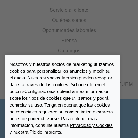
Servicio al cliente
Quiénes somos
Oportunidades laborales
Prensa
Catálogos
Nosotros y nuestros socios de marketing utilizamos
Lista de distribuidores
cookies para personalizar los anuncios y medir su
eficacia. Nuestros socios también pueden recopilar
datos a través de las cookies. Si hace clic en el
Encuentre su distribuidor más cercano LEUCHTTURM
botón «Configuración», obtendrá más información
sobre los tipos de cookies que utilizamos y podrá
controlar su uso. Tenga en cuenta que las cookies
España
no esenciales requieren su consentimiento expreso
antes de poder utilizarse. Para obtener más
información, consulte nuestra
Privacidad y Cookies
Configuración de cookies
Privacidad y Cookies
y nuestra Pie de imprenta.
Declaración de accesibilidad
Mapa del sitio