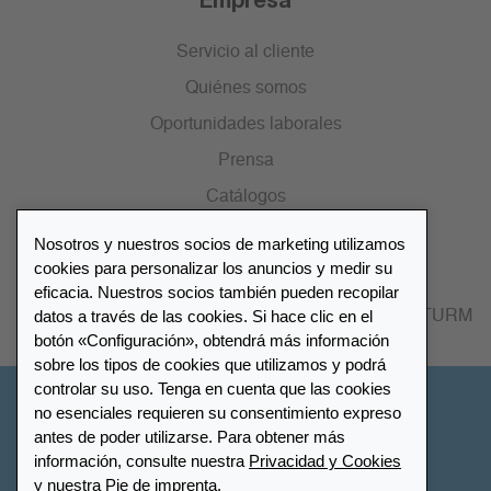
Servicio al cliente
Quiénes somos
Oportunidades laborales
Prensa
Catálogos
Nosotros y nuestros socios de marketing utilizamos
Lista de distribuidores
cookies para personalizar los anuncios y medir su
eficacia. Nuestros socios también pueden recopilar
datos a través de las cookies. Si hace clic en el
Encuentre su distribuidor más cercano LEUCHTTURM
botón «Configuración», obtendrá más información
sobre los tipos de cookies que utilizamos y podrá
controlar su uso. Tenga en cuenta que las cookies
España
no esenciales requieren su consentimiento expreso
antes de poder utilizarse. Para obtener más
información, consulte nuestra
Privacidad y Cookies
Configuración de cookies
Privacidad y Cookies
y nuestra Pie de imprenta.