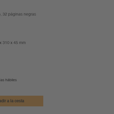
o, 32 páginas negras
 x 310 x 45 mm
ías hábiles
dir a la cesta