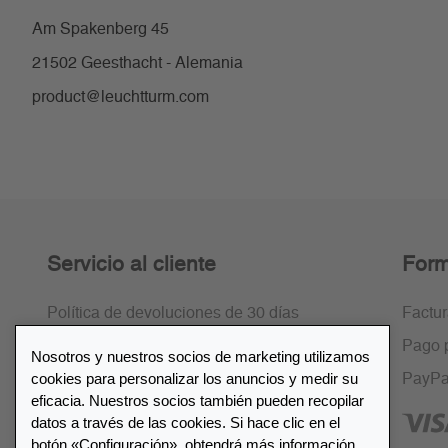
Am Spakenberg 45
21502 Geesthacht - Alemania
product@leuchtturm.com
Servicio al cliente
Form
Política de devoluciones de 30 días
Factu
Cifrado SSL
Pago 
Nosotros y nuestros socios de marketing utilizamos
cookies para personalizar los anuncios y medir su
Preguntas frecuentes
PayPa
eficacia. Nuestros socios también pueden recopilar
datos a través de las cookies. Si hace clic en el
botón «Configuración», obtendrá más información