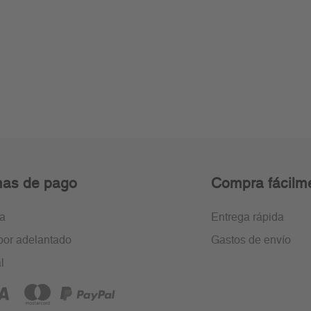
as de pago
Compra fácilm
ra
Entrega rápida
por adelantado
Gastos de envío
l