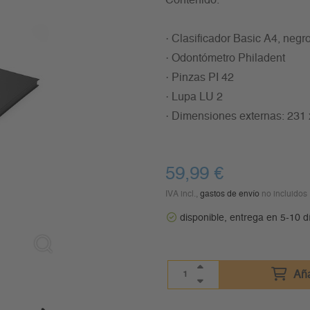
Contenido:
· Clasificador Basic A4, negr
· Odontómetro Philadent
· Pinzas PI 42
· Lupa LU 2
· Dimensiones externas: 231
59,99
€
IVA incl.,
gastos de envío
no incluidos
disponible, entrega en 5-10 d
Aña