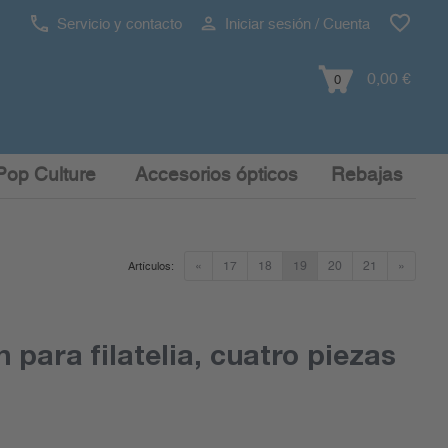
Servicio y contacto
Iniciar sesión / Cuenta
0,00 €
0
Pop Culture
Accesorios ópticos
Rebajas
«
17
18
19
20
21
»
Artículos:
n para filatelia, cuatro piezas