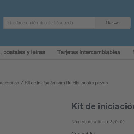
Search
Buscar
term
:
, postales y letras
Tarjetas intercambiables
accesorios
Kit de iniciación para filatelia, cuatro piezas
Kit de iniciació
Número de artículo:
370109