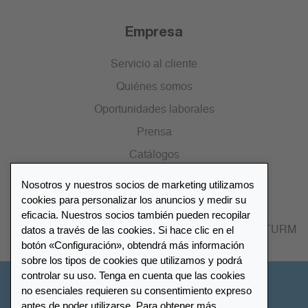
Empresa
Servicio al cliente
Quiénes somos
Oportunidades laborales
Prensa
Catálogos
Nosotros y nuestros socios de marketing utilizamos
Lista de distribuidores
cookies para personalizar los anuncios y medir su
eficacia. Nuestros socios también pueden recopilar
datos a través de las cookies. Si hace clic en el
Encuentre su distribuidor más cercano LEUCHTTURM
botón «Configuración», obtendrá más información
sobre los tipos de cookies que utilizamos y podrá
controlar su uso. Tenga en cuenta que las cookies
España
no esenciales requieren su consentimiento expreso
antes de poder utilizarse. Para obtener más