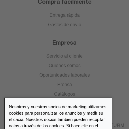
Compra fácilmente
Entrega rápida
Gastos de envío
Empresa
Servicio al cliente
Quiénes somos
Oportunidades laborales
Prensa
Catálogos
Nosotros y nuestros socios de marketing utilizamos
Lista de distribuidores
cookies para personalizar los anuncios y medir su
eficacia. Nuestros socios también pueden recopilar
datos a través de las cookies. Si hace clic en el
Encuentre su distribuidor más cercano LEUCHTTURM