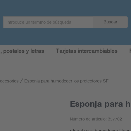
Search
Buscar
term
:
, postales y letras
Tarjetas intercambiables
accesorios
Esponja para humedecer los protectores SF
Esponja para h
Número de artículo:
357702