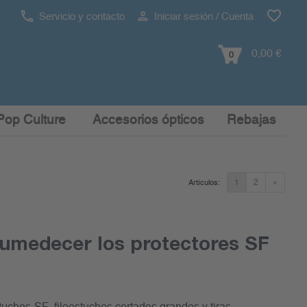
Servicio y contacto
Iniciar sesión / Cuenta
0,00 €
0
Pop Culture
Accesorios ópticos
Rebajas
1
2
»
Artículos:
umedecer los protectores SF