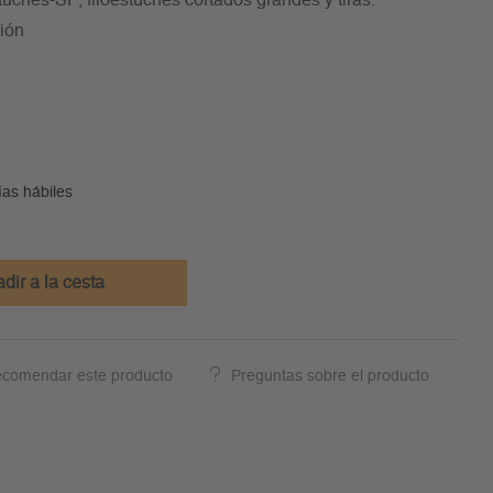
tuches-SF, filoestuches cortados grandes y tiras.
ción
ías hábiles
dir a la cesta
comendar este producto
Preguntas sobre el producto