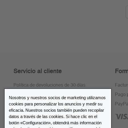
Servicio al cliente
Form
Política de devoluciones de 30 días
Factu
Cifrado SSL
Pago 
Nosotros y nuestros socios de marketing utilizamos
cookies para personalizar los anuncios y medir su
Preguntas frecuentes
PayPa
eficacia. Nuestros socios también pueden recopilar
datos a través de las cookies. Si hace clic en el
botón «Configuración», obtendrá más información