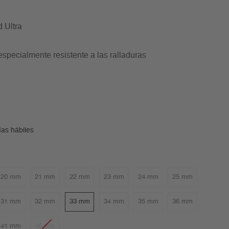
 Ultra
 especialmente resistente a las ralladuras
ías hábiles
20 mm
21 mm
22 mm
23 mm
24 mm
25 mm
31 mm
32 mm
33 mm
34 mm
35 mm
36 mm
41 mm
46 mm