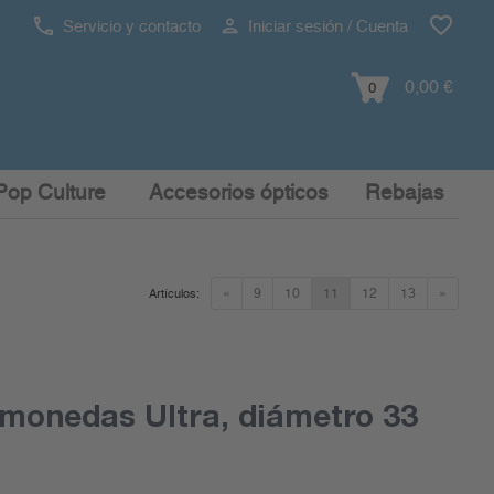
Servicio y contacto
Iniciar sesión / Cuenta
0,00 €
0
Pop Culture
Accesorios ópticos
Rebajas
«
9
10
11
12
13
»
Artículos:
monedas Ultra, diámetro 33