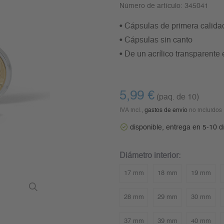
Número de artículo:
345041
• Cápsulas de primera calidad
• Cápsulas sin canto
• De un acrílico transparente
5,99 €
(paq. de 10)
IVA incl.,
gastos de envío
no incluidos
disponible, entrega en 5-10 d
Diámetro interior:
17 mm
18 mm
19 mm
28 mm
29 mm
30 mm
37 mm
39 mm
40 mm