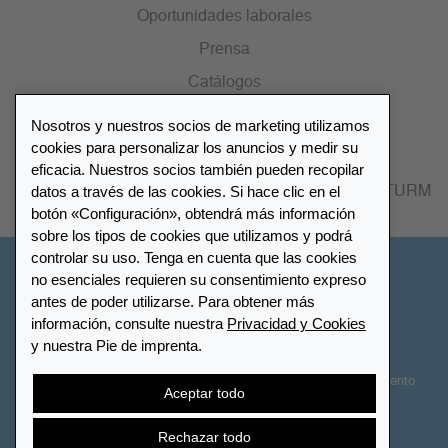
Oportunidades laborales
Prensa
Catálogos
Nosotros y nuestros socios de marketing utilizamos
Lista de distribuidores
cookies para personalizar los anuncios y medir su
eficacia. Nuestros socios también pueden recopilar
datos a través de las cookies. Si hace clic en el
Encuentre su distribuidor más cercano LEUCHTTURM
botón «Configuración», obtendrá más información
sobre los tipos de cookies que utilizamos y podrá
controlar su uso. Tenga en cuenta que las cookies
España
no esenciales requieren su consentimiento expreso
antes de poder utilizarse. Para obtener más
información, consulte nuestra
Privacidad y Cookies
Configuración de cookies
Privacidad y Cookies
y nuestra Pie de imprenta.
Declaración de accesibilidad
Mapa del sitio
Términos y Condiciones
Contactar
Derecho de desistimiento
Aceptar todo
Cancelar contrato
Rechazar todo